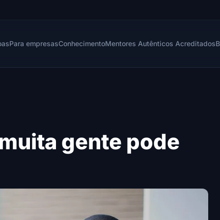
oas
Para empresas
Conhecimento
Mentores Autênticos Acreditados
B
 muita gente pode