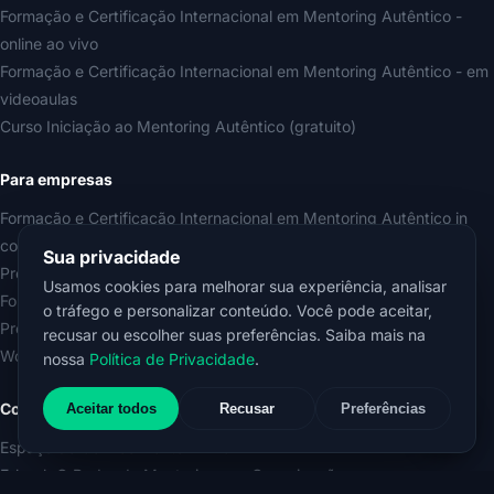
Formação e Certificação Internacional em Mentoring Autêntico -
online ao vivo
Formação e Certificação Internacional em Mentoring Autêntico - em
videoaulas
Curso Iniciação ao Mentoring Autêntico (gratuito)
Para empresas
Formação e Certificação Internacional em Mentoring Autêntico in
company
Sua privacidade
Programa de Mentoring Organizacional
Usamos cookies para melhorar sua experiência, analisar
Formação e Certificação Internacional em Liderança Mentora
o tráfego e personalizar conteúdo. Você pode aceitar,
Programa de Desenvolvimento de Líderes Mentores
recusar ou escolher suas preferências. Saiba mais na
Workshop Líder Mentor do Futuro
nossa
Política de Privacidade
.
Conhecimento
Aceitar todos
Recusar
Preferências
Espaço do Conhecimento ERLICH
E-book O Poder do Mentoring nas Organizações