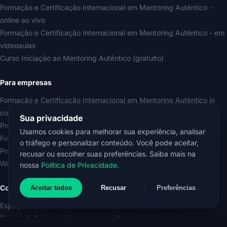
Formação e Certificação Internacional em Mentoring Autêntico -
online ao vivo
Formação e Certificação Internacional em Mentoring Autêntico - em
videoaulas
Curso Iniciação ao Mentoring Autêntico (gratuito)
Para empresas
Formação e Certificação Internacional em Mentoring Autêntico in
company
Sua privacidade
Programa de Mentoring Organizacional
Usamos cookies para melhorar sua experiência, analisar
Formação e Certificação Internacional em Liderança Mentora
o tráfego e personalizar conteúdo. Você pode aceitar,
Programa de Desenvolvimento de Líderes Mentores
recusar ou escolher suas preferências. Saiba mais na
Workshop Líder Mentor do Futuro
nossa
Política de Privacidade
.
Conhecimento
Aceitar todos
Recusar
Preferências
Espaço do Conhecimento ERLICH
E-book O Poder do Mentoring nas Organizações