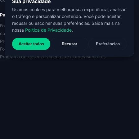
Sua privacidade
Usamos cookies para melhorar sua experiência, analisar
Para empresas
o tráfego e personalizar conteúdo. Você pode aceitar,
recusar ou escolher suas preferências. Saiba mais na
Formação e Certificação Internacional em Mentoring Autêntico in
nossa
Política de Privacidade
.
company
Programa de Mentoring Organizacional
Aceitar todos
Recusar
Preferências
Formação e Certificação Internacional em Liderança Mentora
Programa de Desenvolvimento de Líderes Mentores
Workshop Líder Mentor do Futuro
Conhecimento
Espaço do Conhecimento ERLICH
E-book O Poder do Mentoring nas Organizações
E-book A Força Transformadora do Líder Mentor
Código de Conduta Ética do/a Mentor/a Autêntico/a