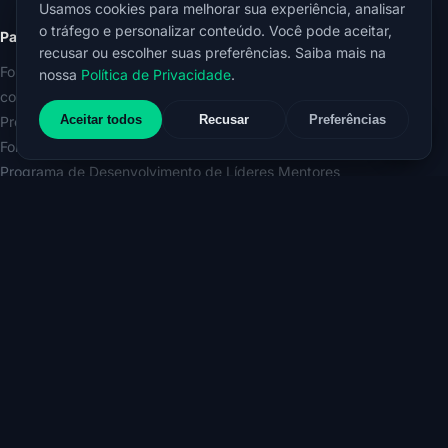
Usamos cookies para melhorar sua experiência, analisar
o tráfego e personalizar conteúdo. Você pode aceitar,
Para empresas
recusar ou escolher suas preferências. Saiba mais na
Formação e Certificação Internacional em Mentoring Autêntico in
nossa
Política de Privacidade
.
company
Aceitar todos
Recusar
Preferências
Programa de Mentoring Organizacional
Formação e Certificação Internacional em Liderança Mentora
Programa de Desenvolvimento de Líderes Mentores
Workshop Líder Mentor do Futuro
Conhecimento
Espaço do Conhecimento ERLICH
E-book O Poder do Mentoring nas Organizações
E-book A Força Transformadora do Líder Mentor
Código de Conduta Ética do/a Mentor/a Autêntico/a
Política de Privacidade
© 2026 ERLICH MENTORING. Brasil · Europa.