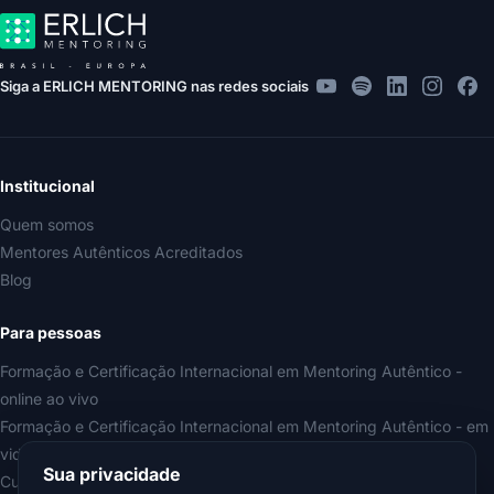
Siga a ERLICH MENTORING nas redes sociais
Institucional
Quem somos
Mentores Autênticos Acreditados
Blog
Para pessoas
Formação e Certificação Internacional em Mentoring Autêntico -
online ao vivo
Formação e Certificação Internacional em Mentoring Autêntico - em
videoaulas
Sua privacidade
Curso Iniciação ao Mentoring Autêntico (gratuito)