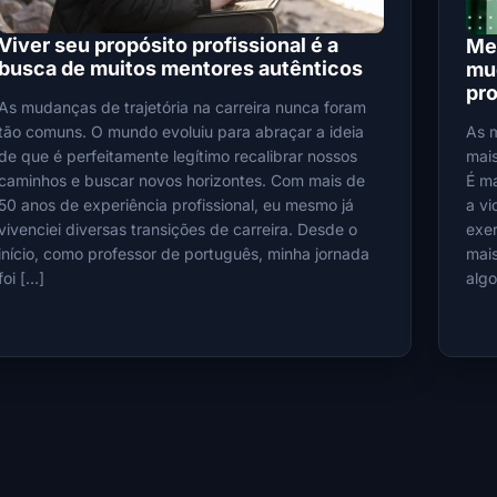
Viver seu propósito profissional é a
Men
busca de muitos mentores autênticos
mud
pro
As mudanças de trajetória na carreira nunca foram
As m
tão comuns. O mundo evoluiu para abraçar a ideia
mai
de que é perfeitamente legítimo recalibrar nossos
É ma
caminhos e buscar novos horizontes. Com mais de
a v
50 anos de experiência profissional, eu mesmo já
exer
vivenciei diversas transições de carreira. Desde o
mais
início, como professor de português, minha jornada
algo
foi […]