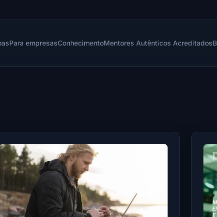
oas
Para empresas
Conhecimento
Mentores Autênticos Acreditados
B