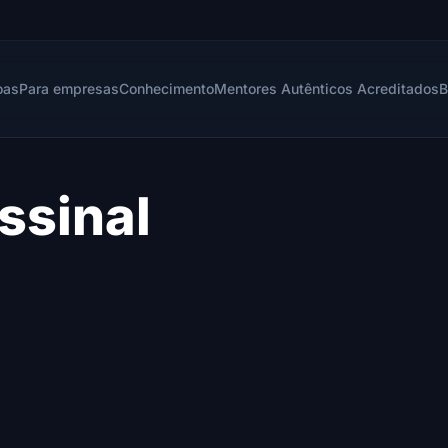
oas
Para empresas
Conhecimento
Mentores Autênticos Acreditados
B
ssinal