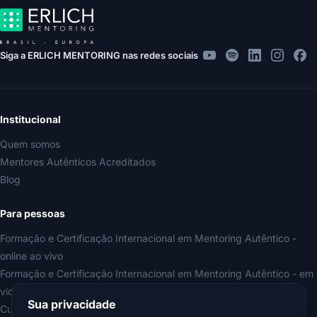
Siga a ERLICH MENTORING nas redes sociais
Institucional
Quem somos
Mentores Autênticos Acreditados
Blog
Para pessoas
Formação e Certificação Internacional em Mentoring Autêntico -
online ao vivo
Formação e Certificação Internacional em Mentoring Autêntico - em
videoaulas
Sua privacidade
Curso Iniciação ao Mentoring Autêntico (gratuito)