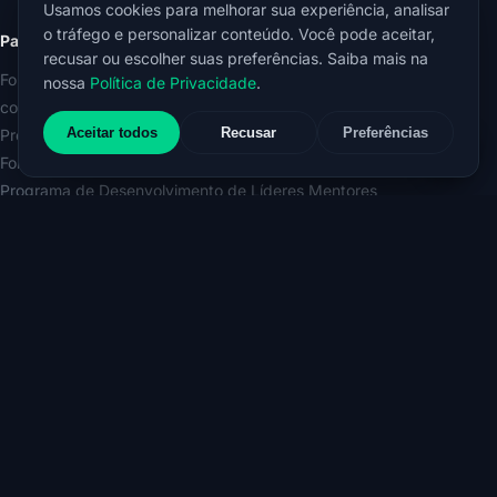
Usamos cookies para melhorar sua experiência, analisar
o tráfego e personalizar conteúdo. Você pode aceitar,
Para empresas
recusar ou escolher suas preferências. Saiba mais na
Formação e Certificação Internacional em Mentoring Autêntico in
nossa
Política de Privacidade
.
company
Aceitar todos
Recusar
Preferências
Programa de Mentoring Organizacional
Formação e Certificação Internacional em Liderança Mentora
Programa de Desenvolvimento de Líderes Mentores
Workshop Líder Mentor do Futuro
Conhecimento
Espaço do Conhecimento ERLICH
E-book O Poder do Mentoring nas Organizações
E-book A Força Transformadora do Líder Mentor
Código de Conduta Ética do/a Mentor/a Autêntico/a
Política de Privacidade
© 2026 ERLICH MENTORING. Brasil · Europa.