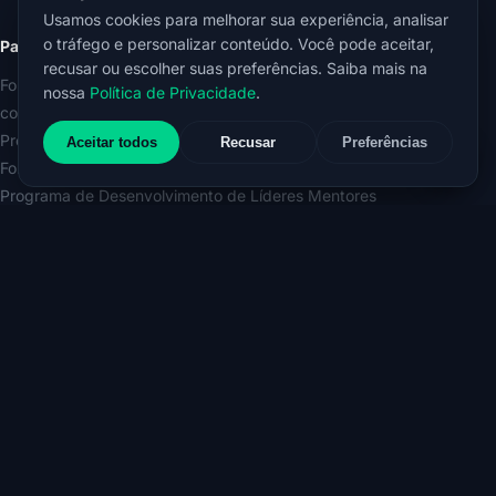
Usamos cookies para melhorar sua experiência, analisar
o tráfego e personalizar conteúdo. Você pode aceitar,
Para empresas
recusar ou escolher suas preferências. Saiba mais na
Formação e Certificação Internacional em Mentoring Autêntico in
nossa
Política de Privacidade
.
company
Programa de Mentoring Organizacional
Aceitar todos
Recusar
Preferências
Formação e Certificação Internacional em Liderança Mentora
Programa de Desenvolvimento de Líderes Mentores
Workshop Líder Mentor do Futuro
Conhecimento
Espaço do Conhecimento ERLICH
E-book O Poder do Mentoring nas Organizações
E-book A Força Transformadora do Líder Mentor
Código de Conduta Ética do/a Mentor/a Autêntico/a
Política de Privacidade
© 2026 ERLICH MENTORING. Brasil · Europa.